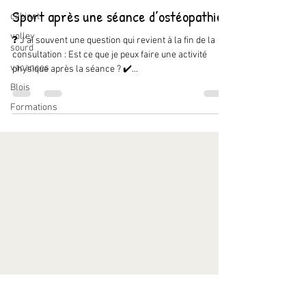
Sport après une séance d’ostéopathie
cabinet
volley
❓ J'ai souvent une question qui revient à la fin de la
sourd
consultation : Est ce que je peux faire une activité
vacances
physique après la séance ? ✔️...
Blois
Formations