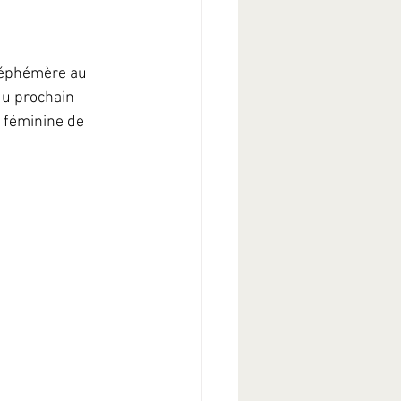
 éphémère au 
du prochain 
 féminine de 