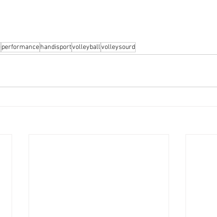
e
performance
handisport
volleyball
volleysourd