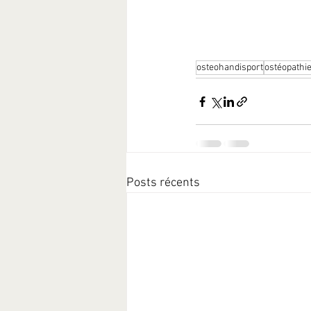
osteohandisport
ostéopathi
Posts récents