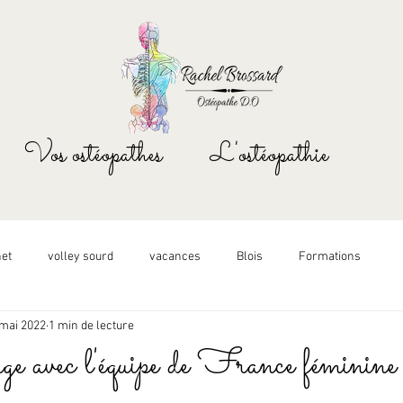
Vos ostéopathes
L'ostéopathie
net
volley sourd
vacances
Blois
Formations
 mai 2022
1 min de lecture
e avec l'équipe de France féminine 